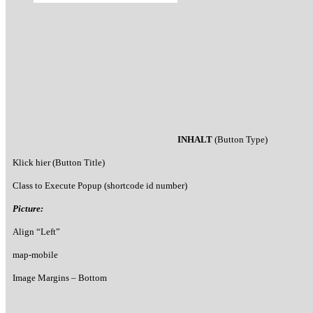
INHALT
(Button Type)
Klick hier (Button Title)
Class to Execute Popup (shortcode id number)
Picture:
Align “Left”
map-mobile
Image Margins – Bottom