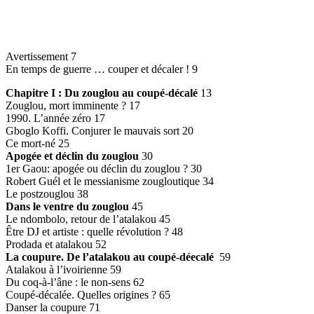
Avertissement 7
En temps de guerre … couper et décaler ! 9
Chapitre I : Du zouglou au coupé-décalé
13
Zouglou, mort imminente ? 17
1990. L’année zéro 17
Gboglo Koffi. Conjurer le mauvais sort 20
Ce mort-né 25
Apogée et déclin du zouglou
30
1er Gaou: apogée ou déclin du zouglou ? 30
Robert Guél et le messianisme zougloutique 34
Le postzouglou 38
Dans le ventre du zouglou
45
Le ndombolo, retour de l’atalakou 45
Être DJ et artiste : quelle révolution ? 48
Prodada et atalakou 52
La coupure. De l’atalakou au coupé-déecalé
59
Atalakou à l’ivoirienne 59
Du coq-à-l’âne : le non-sens 62
Coupé-décalée. Quelles origines ? 65
Danser la coupure 71