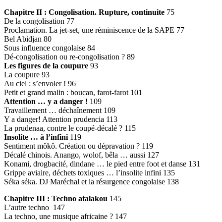
Chapitre II : Congolisation. Rupture, continuite
75
De la congolisation 77
Proclamation. La jet-set, une réminiscence de la SAPE 77
Bel Abidjan 80
Sous influence congolaise 84
Dé-congolisation ou re-congolisation ? 89
Les figures de la coupure
93
La coupure 93
Au ciel : s’envoler ! 96
Petit et grand malin : boucan, farot-farot 101
Attention … y a danger !
109
Travaillement … déchaînement 109
Y a danger! Attention prudencia 113
La prudenaa, contre le coupé-décalé ? 115
Insolite … à l’infini
119
Sentiment môkô. Création ou dépravation ? 119
Décalé chinois. Anango, wolof, bêla … aussi 127
Konami, drogbacité, dindane … le pied entre foot et danse 131
Grippe aviaire, déchets toxiques … l’insolite infini 135
Séka séka. DJ Maréchal et la résurgence congolaise 138
Chapitre III : Techno atalakou
145
L’autre techno 147
La techno, une musique africaine ? 147