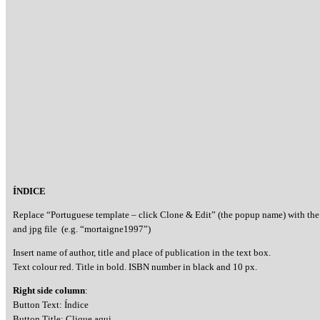
ÍNDICE
Replace “Portuguese template – click Clone & Edit” (the popup name) with the
and jpg file (e.g. “mortaigne1997”)
Insert name of author, title and place of publication in the text box.
Text colour red. Title in bold. ISBN number in black and 10 px.
Right side column
:
Button Text: Índice
Button Title: Clique aqui