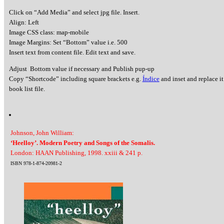
Click on “Add Media” and select jpg file. Insert.
Align: Left
Image CSS class: map-mobile
Image Margins: Set “Bottom” value i.e. 500
Insert text from content file. Edit text and save.
Adjust Bottom value if necessary and Publish pup-up
Copy “Shortcode” including square brackets e.g.
Índice
and inset and replace it
book list file.
Johnson, John William:
‘Heelloy’. Modern Poetry and Songs of the Somalis.
London: HAAN Publishing, 1998. xxiii & 241 p.
ISBN 978-1-874-20981-2