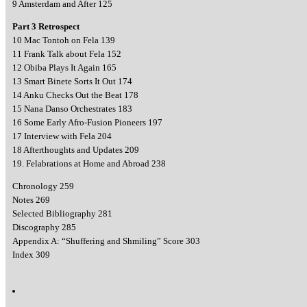
9 Amsterdam and After 125
Part 3 Retrospect
10 Mac Tontoh on Fela 139
11 Frank Talk about Fela 152
12 Obiba Plays It Again 165
13 Smart Binete Sorts It Out 174
14 Anku Checks Out the Beat 178
15 Nana Danso Orchestrates 183
16 Some Early Afro-Fusion Pioneers 197
17 Interview with Fela 204
18 Afterthoughts and Updates 209
19. Felabrations at Home and Abroad 238
Chronology 259
Notes 269
Selected Bibliography 281
Discography 285
Appendix A: “Shuffering and Shmiling” Score 303
Index 309