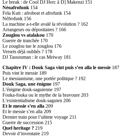
Le break : de Cool DJ Herc à D] Makenzi 151
Néoafrofunk
154
Fela Kuti : afrobeat et afrofunk 154
Néfrofunk 156
La machine a-t-elle avalé la révolution ? 162
Arrangeurs ou dépositaires ? 166
Zouglou vs atalakou
170
Guerre de tranchée 170
Le zouglou tue le zouglou 176
Versets déjà oubliés ? 178
DJ Tassouman : le cas Meiway 181
Chapitre IV : Douk Saga vint puis s’en alla le messie
187
Puis vint le messie 189
Le messianisme, une portée politique ? 192
Douk Saga, une énigme
197
L’énigme douk-saguienne 197
Fouka-fouka ou le mythe de la bravoure 203
L’existentialisme douk-saguien 206
Et le messie s’en alla
209
Et le messie s’en alla 209
Dernier train pour l’ultime voyage 211
Guerre de succession 215
Quel heritage ?
219
Devoir d’inventaire 219