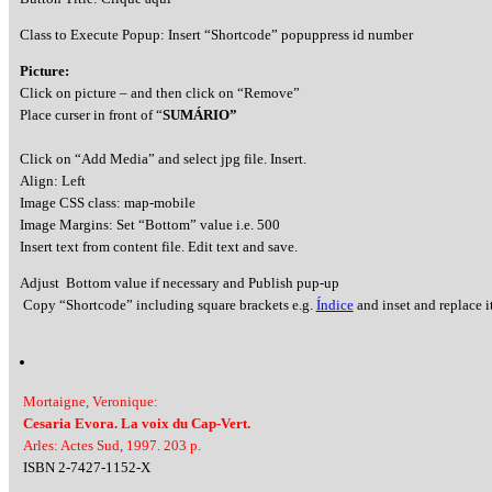
Class to Execute Popup: Insert “Shortcode” popuppress id number
Picture:
Click on picture – and then click on “Remove”
Place curser in front of “
SUMÁRIO”
Click on “Add Media” and select jpg file. Insert.
Align: Left
Image CSS class: map-mobile
Image Margins: Set “Bottom” value i.e. 500
Insert text from content file. Edit text and save.
Adjust Bottom value if necessary and Publish pup-up
Copy “Shortcode” including square brackets e.g.
Índice
and inset and replace it
Mortaigne, Veronique:
Cesaria Evora. La voix du Cap-Vert.
Arles: Actes Sud, 1997. 203 p.
ISBN 2-7427-1152-X