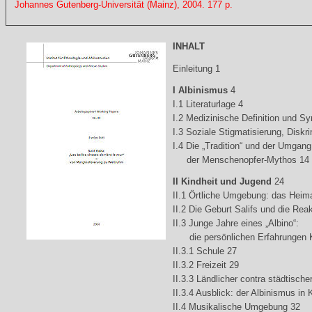
Johannes Gutenberg-Universität (Mainz), 2004. 177 p.
INHALT
Einleitung 1
I Albinismus
4
I.1 Literaturlage 4
I.2 Medizinische Definition und 
I.3 Soziale Stigmatisierung, Diskri
I.4 Die „Tradition“ und der Umgang 
der Menschenopfer-Mythos 14
II Kindheit und Jugend
24
II.1 Örtliche Umgebung: das Heima
II.2 Die Geburt Salifs und die Re
II.3 Junge Jahre eines „Albino“:
die persönlichen Erfahrungen K
II.3.1 Schule 27
II.3.2 Freizeit 29
II.3.3 Ländlicher contra städtische
II.3.4 Ausblick: der Albinismus in
II.4 Musikalische Umgebung 32