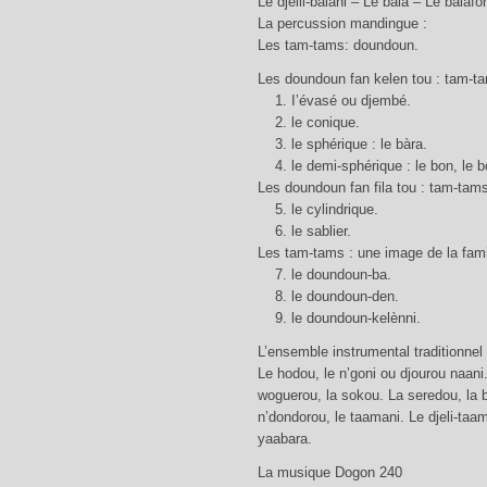
Le djelli-balani – Le bala – Le balafo
La percussion mandingue :
Les tam-tams: doundoun.
Les doundoun fan kelen tou : tam-ta
1. I’évasé ou djembé.
2. le conique.
3. le sphérique : le bàra.
4. le demi-sphérique : le bon, le b
Les doundoun fan fila tou : tam-tam
5. le cylindrique.
6. le sablier.
Les tam-tams : une image de la famil
7. le doundoun-ba.
8. le doundoun-den.
9. le doundoun-kelènni.
L’ensemble instrumental traditionnel
Le hodou, le n’goni ou djourou naani.
woguerou, la sokou. La seredou, la b
n’dondorou, le taamani. Le djeli-ta
yaabara.
La musique Dogon 240