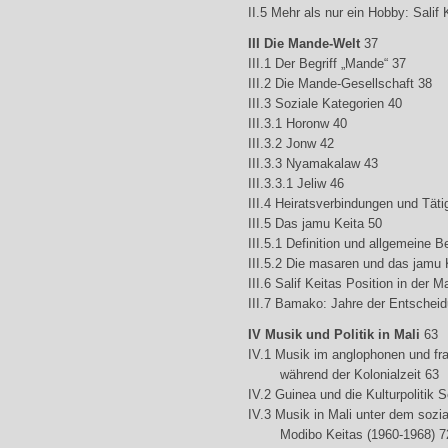
II.5 Mehr als nur ein Hobby: Salif
III Die Mande-Welt
37
III.1 Der Begriff „Mande“ 37
III.2 Die Mande-Gesellschaft 38
III.3 Soziale Kategorien 40
III.3.1 Horonw 40
III.3.2 Jonw 42
III.3.3 Nyamakalaw 43
III.3.3.1 Jeliw 46
III.4 Heiratsverbindungen und Täti
III.5 Das jamu Keita 50
III.5.1 Definition und allgemeine
III.5.2 Die masaren und das jamu 
III.6 Salif Keitas Position in der 
III.7 Bamako: Jahre der Entschei
IV Musik und Politik in Mali
63
IV.1 Musik im anglophonen und fr
während der Kolonialzeit 63
IV.2 Guinea und die Kulturpolitik 
IV.3 Musik in Mali unter dem sozi
Modibo Keitas (1960-1968) 7