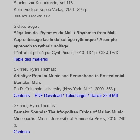
Studien zur Kulturkunde, Vol.118.
Köln: Rüdiger Köppe Verlag, 2001. 296 p.
ISBN 978-3896-452-13-9
Sidibé, Séga :
Séga kan do. Rythmes du Mali / Rhythmes from Mali.
Apprentissage facile du solfège rythmique / A simple
approach to rythmic solfege.
Réalisé et publié par Cyril Piquet, 2010. 137 p. CD & DVD
Table des matières
Skinner, Ryan Thomas:
Artistiya: Popular Music and Personhood in Postcolonial
Bamako, Mali.
Ph.D. Columbia University (New York, N.Y.), 2009. 353 p.
Contents
–
PDF Download / Télécharger / Baixar 22.9 MB
Skinner, Ryan Thomas:
Bamako Sounds: The Afropolitan Ethics of Malian Music.
Minneapolis, Minn.: University of Minnesota Press, 2015. 248
p.
Contents