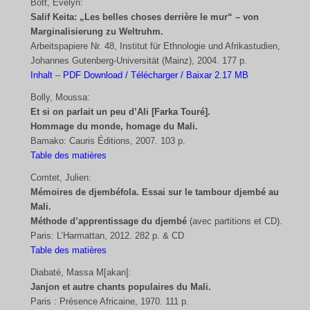
Bott, Evelyn:
Salif Keita: „Les belles choses derrière le mur“ – von
Marginalisierung zu Weltruhm.
Arbeitspapiere Nr. 48, Institut für Ethnologie und Afrikastudien,
Johannes Gutenberg-Universität (Mainz), 2004. 177 p.
Inhalt
–
PDF Download / Télécharger / Baixar 2.17 MB
Bolly, Moussa:
Et si on parlait un peu d’Ali [Farka Touré].
Hommage du monde, homage du Mali.
Bamako: Cauris Éditions, 2007. 103 p.
Table des matières
Comtet, Julien:
Mémoires de djembéfola. Essai sur le tambour djembé au
Mali.
Méthode d’apprentissage du djembé
(avec partitions et CD).
Paris: L’Harmattan, 2012. 282 p. & CD
Table des matières
Diabaté, Massa M[akan]:
Janjon et autre chants populaires du Mali.
Paris : Présence Africaine, 1970. 111 p.