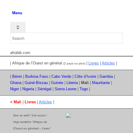
Menu
afrobib.com
| Afrique de l’Ouest en général
|
Livres
|
Articles
|
(2 pays ou plus)
|
Bénin
|
Burkina Faso
|
Cabo Verde
|
Côte d’Ivoire
|
Gambia
|
Ghana
|
Guiné-Bissau
|
Guinée
|
Liberia
|
Mali
|
Mauritanie
|
Niger
|
Nigeria
|
Sénégal
|
Sierra Leone
|
Togo
|
> Mali
|
Livres
|
Articles
|
See as well / Voir aussi /
Veja também “Afrique de
l’Ouest en général – Livres”