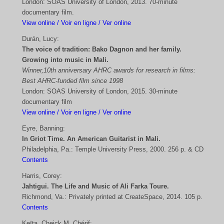
London: SOAS University of London, 2013. 70-minute
documentary film.
View online / Voir en ligne / Ver online
Durán, Lucy:
The voice of tradition: Bako Dagnon and her family.
Growing into music in Mali.
Winner,10th anniversary AHRC awards for research in films:
Best AHRC-funded film since 1998
London: SOAS University of London, 2015. 30-minute
documentary film
View online / Voir en ligne / Ver online
Eyre, Banning:
In Griot Time. An American Guitarist in Mali.
Philadelphia, Pa.: Temple University Press, 2000. 256 p. & CD
Contents
Harris, Corey:
Jahtigui. The Life and Music of Ali Farka Toure.
Richmond, Va.: Privately printed at CreateSpace, 2014. 105 p.
Contents
Keïta, Cheick M. Chérif: