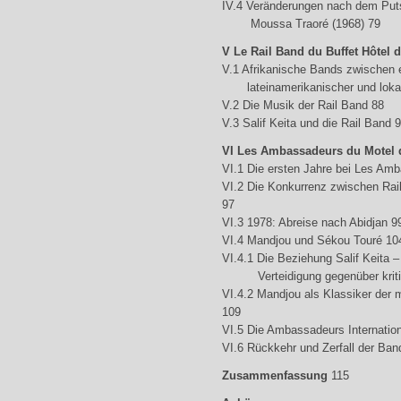
IV.4 Veränderungen nach dem Put
Moussa Traoré (1968) 79
V Le Rail Band du Buffet Hôtel 
V.1 Afrikanische Bands zwischen 
lateinamerikanischer und lokal
V.2 Die Musik der Rail Band 88
V.3 Salif Keita und die Rail Band 
VI Les Ambassadeurs du Motel
VI.1 Die ersten Jahre bei Les Am
VI.2 Die Konkurrenz zwischen Ra
97
VI.3 1978: Abreise nach Abidjan 9
VI.4 Mandjou und Sékou Touré 10
VI.4.1 Die Beziehung Salif Keita 
Verteidigung gegenüber kriti
VI.4.2 Mandjou als Klassiker der 
109
VI.5 Die Ambassadeurs Internatio
VI.6 Rückkehr und Zerfall der Ban
Zusammenfassung
115