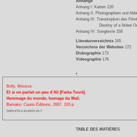
Anhänge
Anhang I: Karten 120
Anhang II: Photographien und Abb
Anhang III: Transkription des Fil
Destiny of a Nobel Outc
Anhang IV: Songtexte 158
Literaturverzeichnis
165
Verzeichnis der Websites
172
Diskographie
173
Videographie
176
Bolly, Moussa :
Et si on parlait un peu d’Ali [Farka Touré].
Hommage du monde, homage du Mali.
Bamako: Cauris Éditions, 2007. 103 p.
ISBN 978-2-914605-26-7
TABLE DES MATIÈRES