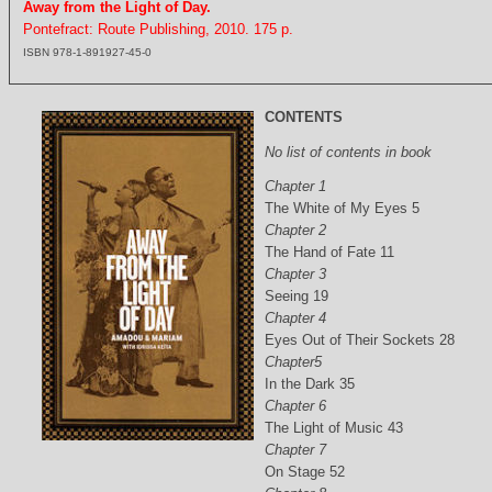
Away from the Light of Day.
Pontefract: Route Publishing, 2010. 175 p.
ISBN 978-1-891927-45-0
CONTENTS
No list of contents in book
Chapter 1
The White of My Eyes 5
Chapter 2
The Hand of Fate 11
Chapter 3
Seeing 19
Chapter 4
Eyes Out of Their Sockets 28
Chapter5
In the Dark 35
Chapter 6
The Light of Music 43
Chapter 7
On Stage 52