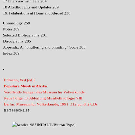
17 Interview with Fela 204
18 Afterthoughts and Updates 209
19. Felabrations at Home and Abroad 238
Chronology 259
Notes 269
Selected Bibliography 281
Discography 285
Appendix A: “Shuffering and Shmiling” Score 303
Index 309
Erlmann, Veit (ed.):
Populäre Musik in Afrika.
Veröffentlichungen des Museum für Völkerkunde.
Neue Folge 53. Abteilung Musikethnologie VIII.
Berlin: Museum für Völkerkunde, 1991. 312 pp. & 2 CDs.
ISBN 3-88609-213-5
INHALT
(Button Type)