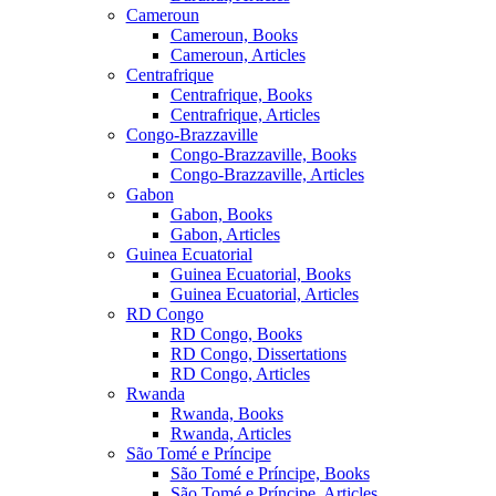
Cameroun
Cameroun, Books
Cameroun, Articles
Centrafrique
Centrafrique, Books
Centrafrique, Articles
Congo-Brazzaville
Congo-Brazzaville, Books
Congo-Brazzaville, Articles
Gabon
Gabon, Books
Gabon, Articles
Guinea Ecuatorial
Guinea Ecuatorial, Books
Guinea Ecuatorial, Articles
RD Congo
RD Congo, Books
RD Congo, Dissertations
RD Congo, Articles
Rwanda
Rwanda, Books
Rwanda, Articles
São Tomé e Príncipe
São Tomé e Príncipe, Books
São Tomé e Príncipe, Articles