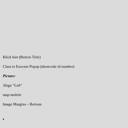
Klick hier (Button Title)
Class to Execute Popup (shortcode id number)
Picture:
Align “Left”
map-mobile
Image Margins – Bottom