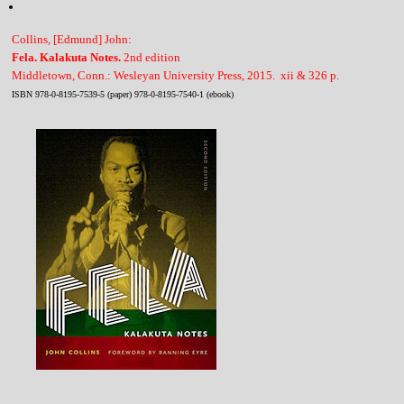
Collins, [Edmund] John:
Fela. Kalakuta Notes.
2nd edition
Middletown, Conn.: Wesleyan University Press, 2015. xii & 326 p.
ISBN 978-0-8195-7539-5 (paper) 978-0-8195-7540-1 (ebook)