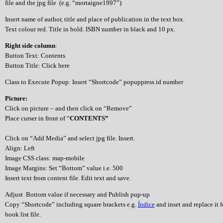
file and the jpg file (e.g. “mortaigne1997”)
Insert name of author, title and place of publication in the text box.
Text colour red. Title in bold. ISBN number in black and 10 px.
Right side column
:
Button Text: Contents
Button Title: Click here
Class to Execute Popup: Insert “Shortcode” popuppress id number
Picture:
Click on picture – and then click on “Remove”
Place curser in front of “
CONTENTS”
Click on “Add Media” and select jpg file. Insert.
Align: Left
Image CSS class: map-mobile
Image Margins: Set “Bottom” value i.e. 500
Insert text from content file. Edit text and save.
Adjust Bottom value if necessary and Publish pup-up
Copy “Shortcode” including square brackets e.g.
Índice
and inset and replace it 
book list file.