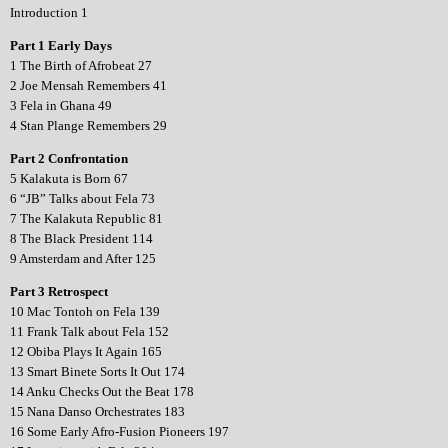
Introduction 1
Part 1 Early Days
1 The Birth of Afrobeat 27
2 Joe Mensah Remembers 41
3 Fela in Ghana 49
4 Stan Plange Remembers 29
Part 2 Confrontation
5 Kalakuta is Born 67
6 “JB” Talks about Fela 73
7 The Kalakuta Republic 81
8 The Black President 114
9 Amsterdam and After 125
Part 3 Retrospect
10 Mac Tontoh on Fela 139
11 Frank Talk about Fela 152
12 Obiba Plays It Again 165
13 Smart Binete Sorts It Out 174
14 Anku Checks Out the Beat 178
15 Nana Danso Orchestrates 183
16 Some Early Afro-Fusion Pioneers 197