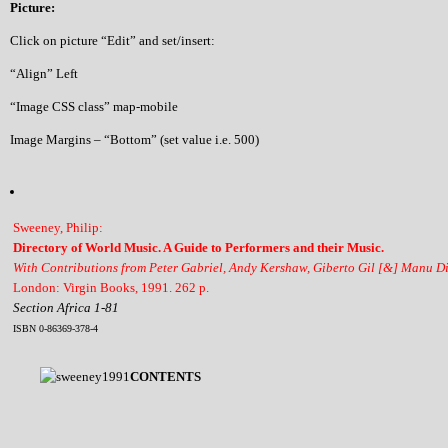
Picture:
Click on picture “Edit” and set/insert:
“Align” Left
“Image CSS class” map-mobile
Image Margins – “Bottom” (set value i.e. 500)
Sweeney, Philip:
Directory of World Music. A Guide to Performers and their Music.
With Contributions from Peter Gabriel, Andy Kershaw, Giberto Gil [&] Manu D
London: Virgin Books, 1991. 262 p.
Section Africa 1-81
ISBN 0-86369-378-4
CONTENTS