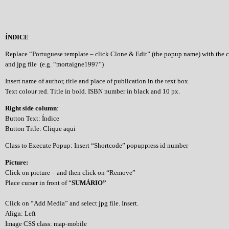
ÍNDICE
Replace “Portuguese template – click Clone & Edit” (the popup name) with the 
and jpg file (e.g. “mortaigne1997”)
Insert name of author, title and place of publication in the text box.
Text colour red. Title in bold. ISBN number in black and 10 px.
Right side column
:
Button Text: Índice
Button Title: Clique aqui
Class to Execute Popup: Insert “Shortcode” popuppress id number
Picture:
Click on picture – and then click on “Remove”
Place curser in front of “
SUMÁRIO”
Click on “Add Media” and select jpg file. Insert.
Align: Left
Image CSS class: map-mobile