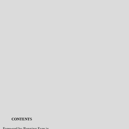
CONTENTS
Foreword by Banning Eyre ix