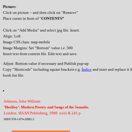
Picture:
Click on picture – and then click on “Remove”
Place curser in front of “
CONTENTS”
Click on “Add Media” and select jpg file. Insert.
Align: Left
Image CSS class: map-mobile
Image Margins: Set “Bottom” value i.e. 500
Insert text from content file. Edit text and save.
Adjust Bottom value if necessary and Publish pup-up
Copy “Shortcode” including square brackets e.g.
Índice
and inset and replace it 
book list file.
Johnson, John William:
‘Heelloy’. Modern Poetry and Songs of the Somalis.
London: HAAN Publishing, 1998. xxiii & 241 p.
ISBN 978-1-874-20981-2