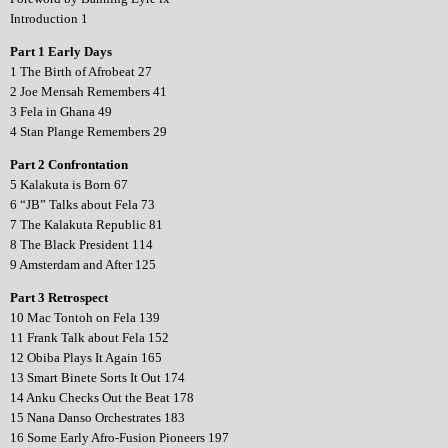
Introduction 1
Part 1 Early Days
1 The Birth of Afrobeat 27
2 Joe Mensah Remembers 41
3 Fela in Ghana 49
4 Stan Plange Remembers 29
Part 2 Confrontation
5 Kalakuta is Born 67
6 “JB” Talks about Fela 73
7 The Kalakuta Republic 81
8 The Black President 114
9 Amsterdam and After 125
Part 3 Retrospect
10 Mac Tontoh on Fela 139
11 Frank Talk about Fela 152
12 Obiba Plays It Again 165
13 Smart Binete Sorts It Out 174
14 Anku Checks Out the Beat 178
15 Nana Danso Orchestrates 183
16 Some Early Afro-Fusion Pioneers 197