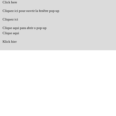
Click here
Cliquez ici pour ouvrir la fenêtre pop-up
Cliquez ici
Clique aqui para abrir o pop-up
Clique aqui
Klick hier