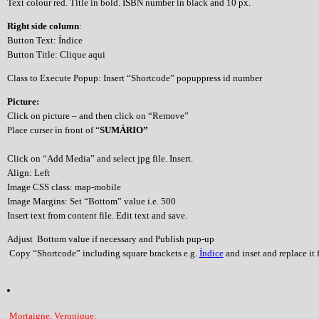
Text colour red. Title in bold. ISBN number in black and 10 px.
Right side column
:
Button Text: Índice
Button Title: Clique aqui
Class to Execute Popup: Insert “Shortcode” popuppress id number
Picture:
Click on picture – and then click on “Remove”
Place curser in front of “
SUMÁRIO”
Click on “Add Media” and select jpg file. Insert.
Align: Left
Image CSS class: map-mobile
Image Margins: Set “Bottom” value i.e. 500
Insert text from content file. Edit text and save.
Adjust Bottom value if necessary and Publish pup-up
Copy “Shortcode” including square brackets e.g.
Índice
and inset and replace it f
Mortaigne, Veronique: