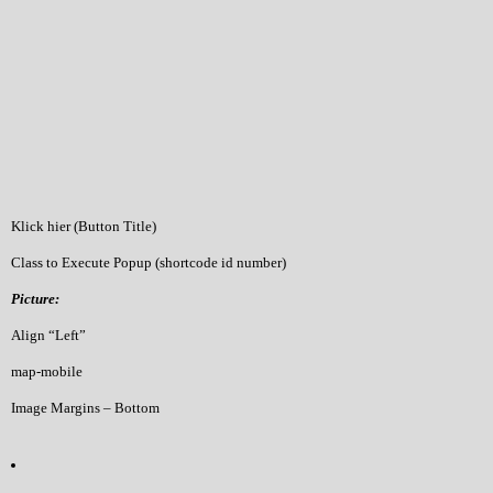
Klick hier (Button Title)
Class to Execute Popup (shortcode id number)
Picture:
Align “Left”
map-mobile
Image Margins – Bottom