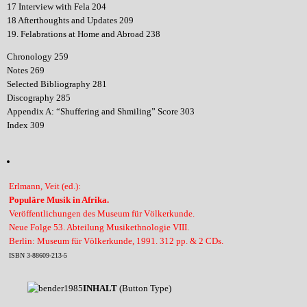
17 Interview with Fela 204
18 Afterthoughts and Updates 209
19. Felabrations at Home and Abroad 238
Chronology 259
Notes 269
Selected Bibliography 281
Discography 285
Appendix A: “Shuffering and Shmiling” Score 303
Index 309
Erlmann, Veit (ed.):
Populäre Musik in Afrika.
Veröffentlichungen des Museum für Völkerkunde.
Neue Folge 53. Abteilung Musikethnologie VIII.
Berlin: Museum für Völkerkunde, 1991. 312 pp. & 2 CDs.
ISBN 3-88609-213-5
INHALT
(Button Type)