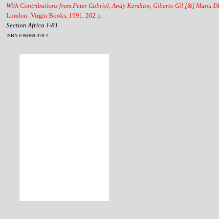
With Contributions from Peter Gabriel, Andy Kershaw, Giberto Gil [&] Manu D
London: Virgin Books, 1991. 262 p.
Section Africa 1-81
ISBN 0-86369-378-4