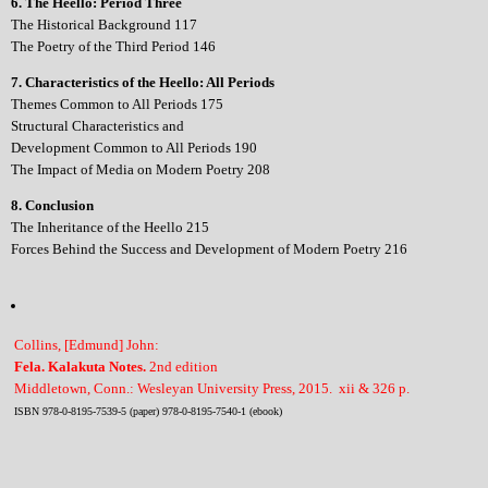
6. The Heello: Period Three
The Historical Background 117
The Poetry of the Third Period 146
7. Characteristics of the Heello: All Periods
Themes Common to All Periods 175
Structural Characteristics and
Development Common to All Periods 190
The Impact of Media on Modern Poetry 208
8. Conclusion
The Inheritance of the Heello 215
Forces Behind the Success and Development of Modern Poetry 216
Collins, [Edmund] John:
Fela. Kalakuta Notes.
2nd edition
Middletown, Conn.: Wesleyan University Press, 2015. xii & 326 p.
ISBN 978-0-8195-7539-5 (paper) 978-0-8195-7540-1 (ebook)