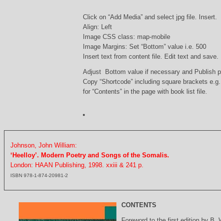
Click on “Add Media” and select jpg file. Insert.
Align: Left
Image CSS class: map-mobile
Image Margins: Set “Bottom” value i.e. 500
Insert text from content file. Edit text and save.
Adjust Bottom value if necessary and Publish 
Copy “Shortcode” including square brackets e.g
for “Contents” in the page with book list file.
Johnson, John William:
‘Heelloy’. Modern Poetry and Songs of the Somalis.
London: HAAN Publishing, 1998. xxiii & 241 p.
ISBN 978-1-874-20981-2
CONTENTS
Foreword to the first edition by B.