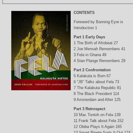
CONTENTS
Foreword by Banning Eyre ix
Introduction 1
Part 1 Early Days
1 The Birth of Afrobeat 27
2 Joe Mensah Remembers 41
3 Fela in Ghana 49
4 Stan Plange Remembers 29
Part 2 Confrontation
5 Kalakuta is Born 67
6 “JB” Talks about Fela 73
7 The Kalakuta Republic 81
8 The Black President 114
9 Amsterdam and After 125
Part 3 Retrospect
10 Mac Tontoh on Fela 139
11 Frank Talk about Fela 152
12 Obiba Plays It Again 165
13 Smart Binete Sorts It Out 174