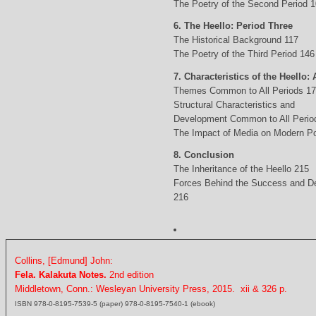
The Poetry of the Second Period 
6. The Heello: Period Three
The Historical Background 117
The Poetry of the Third Period 146
7. Characteristics of the Heello: 
Themes Common to All Periods 1
Structural Characteristics and
Development Common to All Perio
The Impact of Media on Modern Po
8. Conclusion
The Inheritance of the Heello 215
Forces Behind the Success and D
216
Collins, [Edmund] John:
Fela. Kalakuta Notes.
2nd edition
Middletown, Conn.: Wesleyan University Press, 2015. xii & 326 p.
ISBN 978-0-8195-7539-5 (paper) 978-0-8195-7540-1 (ebook)