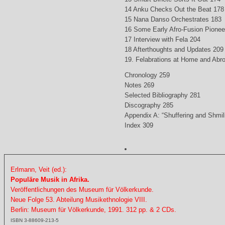
14 Anku Checks Out the Beat 178
15 Nana Danso Orchestrates 183
16 Some Early Afro-Fusion Pionee
17 Interview with Fela 204
18 Afterthoughts and Updates 209
19. Felabrations at Home and Abr
Chronology 259
Notes 269
Selected Bibliography 281
Discography 285
Appendix A: “Shuffering and Shmil
Index 309
Erlmann, Veit (ed.):
Populäre Musik in Afrika.
Veröffentlichungen des Museum für Völkerkunde.
Neue Folge 53. Abteilung Musikethnologie VIII.
Berlin: Museum für Völkerkunde, 1991. 312 pp. & 2 CDs.
ISBN 3-88609-213-5