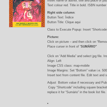
Insert name of author, title and place of pub
Text colour red. Title in bold. ISBN number
Right side column
:
Button Text: Índice
Button Title: Clique aqui
Class to Execute Popup: Insert “Shortcod
Picture:
Click on picture – and then click on “Remo
Place curser in front of “
SUMÁRIO”
Click on “Add Media” and select jpg file. Ins
Align: Left
Image CSS class: map-mobile
Image Margins: Set “Bottom” value i.e. 500
Insert text from content file. Edit text and
Adjust Bottom value if necessary and Pub
Copy “Shortcode” including square bracke
replace it for “Sumário” in the book list file.