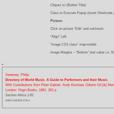
Cliquez ici (Button Title)
Class to Execute Popup (insert Shortcode
Picture:
Click on picture “Edit” and set/insert:
“Align” Left
“Image CSS class” map-mobile
Image Margins – “Bottom” (set value i.e. 5
Sweeney, Philip:
Directory of World Music. A Guide to Performers and their Music.
With Contributions from Peter Gabriel, Andy Kershaw, Giberto Gil [&] Ma
London: Virgin Books, 1991. 262 p.
Section Africa 1-81
ISBN 0-86369-378-4