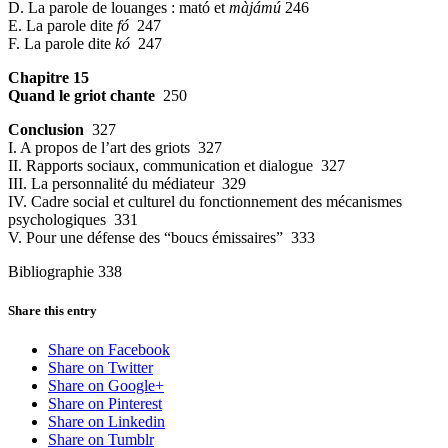
D. La parole de louanges : mató et
màjámú
246
E. La parole dite
fó
247
F. La parole dite
kó
247
Chapitre 15
Quand le griot chante
250
Conclusion
327
I. A propos de l’art des griots 327
II. Rapports sociaux, communication et dialogue 327
III. La personnalité du médiateur 329
IV. Cadre social et culturel du fonctionnement des mécanismes
psychologiques 331
V. Pour une défense des “boucs émissaires” 333
Bibliographie 338
Share this entry
Share on Facebook
Share on Twitter
Share on Google+
Share on Pinterest
Share on Linkedin
Share on Tumblr