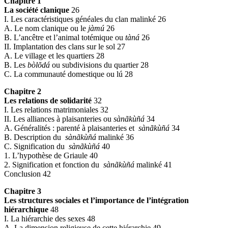
Chapitre 1
La société clanique
26
I. Les caractéristiques généales du clan malinké 26
A. Le nom clanique ou le
jàmú
26
B. L’ancêtre et l’animal totémique ou
tàná
26
II. Implantation des clans sur le sol 27
A. Le village et les quartiers 28
B. Les
bòlõdá
ou subdivisions du quartier 28
C. La communauté domestique ou lú 28
Chapitre 2
Les relations de solidarité
32
I. Les relations matrimoniales 32
II. Les alliances à plaisanteries ou
sànãkùñá
34
A. Généralités : parenté à plaisanteries et
sànãkùñá
34
B. Description du
sànãkùñá
malinké 36
C. Signification du
sànãkùñá
40
1. L’hypothèse de Griaule 40
2. Signification et fonction du
sànãkùñá
malinké 41
Conclusion 42
Chapitre 3
Les structures sociales et l’importance de l’intégration
hiérarchique
48
I. La hiérarchie des sexes 48
A. La dimension religieuse de cette hiérarchie 49