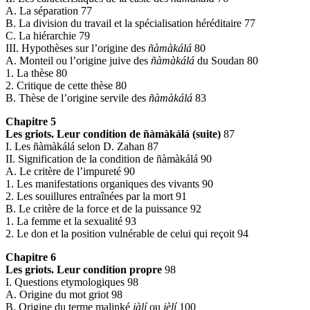
A. La séparation 77
B. La division du travail et la spécialisation héréditaire 77
C. La hiérarchie 79
III. Hypothèses sur l’origine des
ñàmàkálá
80
A. Monteil ou l’origine juive des
ñàmàkálá
du Soudan 80
1. La thèse 80
2. Critique de cette thèse 80
B. Thèse de l’origine servile des
ñàmàkálá
83
Chapitre 5
Les griots. Leur condition de ñàmàkálá (suite)
87
I. Les ñàmàkálá selon D. Zahan 87
II. Signification de la condition de ñàmàkálá 90
A. Le critère de l’impureté 90
1. Les manifestations organiques des vivants 90
2. Les souillures entraînées par la mort 91
B. Le critère de la force et de la puissance 92
1. La femme et la sexualité 93
2. Le don et la position vulnérable de celui qui reçoit 94
Chapitre 6
Les griots. Leur condition propre
98
I. Questions etymologiques 98
A. Origine du mot griot 98
B. Origine du terme malinké
jàlí
ou
jèlí
100