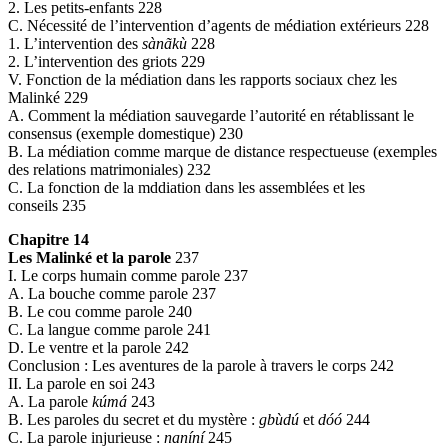
2. Les petits-enfants 228
C. Nécessité de l’intervention d’agents de médiation extérieurs 228
1. L’intervention des
sànãkù
228
2. L’intervention des griots 229
V. Fonction de la médiation dans les rapports sociaux chez les
Malinké 229
A. Comment la médiation sauvegarde l’autorité en rétablissant le
consensus (exemple domestique) 230
B. La médiation comme marque de distance respectueuse (exemples
des relations matrimoniales) 232
C. La fonction de la mddiation dans les assemblées et les
conseils 235
Chapitre 14
Les Malinké et la parole
237
I. Le corps humain comme parole 237
A. La bouche comme parole 237
B. Le cou comme parole 240
C. La langue comme parole 241
D. Le ventre et la parole 242
Conclusion : Les aventures de la parole à travers le corps 242
II. La parole en soi 243
A. La parole
kúmá
243
B. Les paroles du secret et du mystère :
gbùdú
et
dóó
244
C. La parole injurieuse :
naníní
245