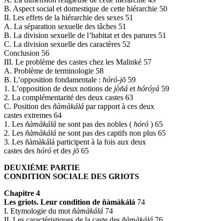
B. Aspect social et domestique de cette hiérarchie 50
II. Les effets de la hiérarchie des sexes 51
A. La séparation sexuelle des tâches 51
B. La division sexuelle de l’habitat et des parures 51
C. La division sexuelle des caractères 52
Conclusion 56
III. Le problème des castes chez les Malinké 57
A. Problème de terminologie 58
B. L’opposition fondamentale :
hóró-jõ
59
1. L’opposition de deux notions de
jòñá
et
hóróyá
59
2. La complémentarité des deux castes 63
C. Position des
ñàmàkálá
par rapport à ces deux
castes extremes 64
1. Les
ñàmàkálá
ne sont pas des nobles (
hóró
) 65
2. Les
ñàmàkálá
ne sont pas des captifs non plus 65
3. Les ñàmàkálá participent à la fois aux deux
castes des
hóró
et des
jõ
65
DEUXIÈME PARTIE
CONDITION SOCIALE DES GRIOTS
Chapitre 4
Les griots. Leur condition de ñàmàkálá
74
I. Etymologie du mot
ñàmàkálá
74
II. Les caractéristiques de la caste des
ñàmàkálá
76