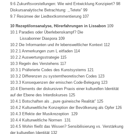
9.6 Zukunftsvorstellungen: Wie wird Entwicklung Konzipiert? 98
Diskursanalytische Betrachtung: ,,Tetete” 99
9.7 Resümee der Liedtextkommentierung 107
10 RezeptiIonsanalyse, Hörerfahrungen in Lissabon
109
10.1 Paradies oder Überlebenskampf? Die
Lissabonner Diaspora 109
10.2 Die Informanten und ihr lebensweltlicher Kontext 112
10.2.1 Anmerkungen zum L eitfaden 114
10.2.2 Auswertungsstrategie 115
10.3 Regeln des Verstehens 117
10.3.1 Präferierte Codes des Kunstsystems 121
10.3.2 Differenzen zu systemtheoretischen Codes 123
10.3.3 Konsequenzen der emischen Code-Belegung 123
10.4 Elements der diskursiven Praxis einer kulturellen Identität
auf der Ebene des Interdiskurses 125
10.4.1 Botschaften als ,,pure guineische Realität” 125
10.4.2 Kulturweltliche Konzeption der Bevölkerung als Opfer 126
10.4.3 Effekte der Musikrezeption 129
10.4.4 Kulturweltliche Normen 131
10.4.5 Wohin fließt das Wissen? Sensibilisierung vs. Verstärkung
der kulturellen Identität 132